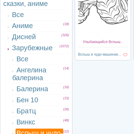
сказки, аниме
Все
Аниме
(18)
Дисней
(326)
Улыбающийся Вспыш...
Зарубежные
(1072)
Вспыш и чудо-машинки...
Все
Ангелина
(14)
балерина
Балерина
(16)
Бен 10
(15)
Братц
(26)
Винкс
(48)
Вспыш и чудо-
(22)