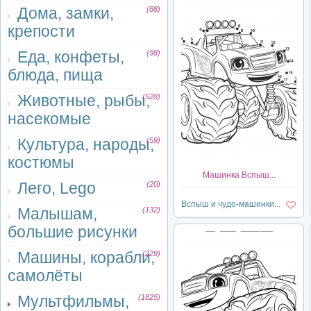
Дома, замки,
(88)
крепости
Еда, конфеты,
(98)
блюда, пища
Животные, рыбы,
(528)
насекомые
Культура, народы,
(59)
костюмы
Машинка Вспыш...
Лего, Lego
(20)
Вспыш и чудо-машинки...
Малышам,
(132)
большие рисунки
Машины, корабли,
(229)
самолёты
Мультфильмы,
(1825)