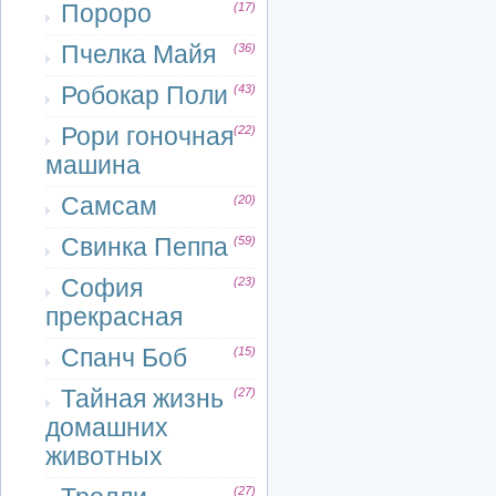
Пороро
(17)
Пчелка Майя
(36)
Робокар Поли
(43)
Рори гоночная
(22)
машина
Самсам
(20)
Свинка Пеппа
(59)
София
(23)
прекрасная
Спанч Боб
(15)
Тайная жизнь
(27)
домашних
животных
(27)