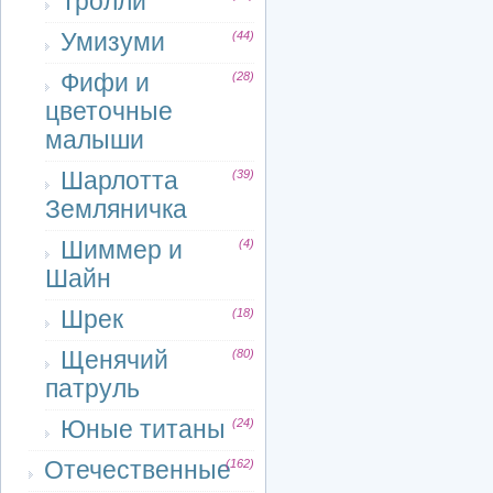
Тролли
Умизуми
(44)
Фифи и
(28)
цветочные
малыши
Шарлотта
(39)
Земляничка
Шиммер и
(4)
Шайн
Шрек
(18)
Щенячий
(80)
патруль
Юные титаны
(24)
Отечественные
(162)