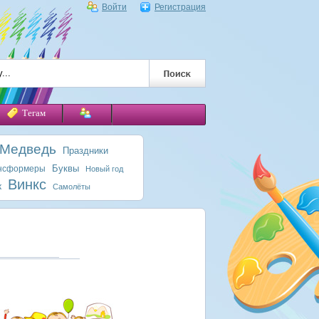
Войти
Регистрация
Тегам
 Медведь
Праздники
Буквы
нсформеры
Новый год
Винкс
к
Самолёты