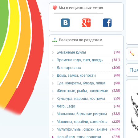
Мы в социальных сетях
Раскраски по разделам
Бумажные куклы
(30)
Времена года, снег, дождь
(181)
Для взрослых
(106)
По
Дома, замки, крепости
(88)
Еда, конфеты, блюда, пища
(98)
Животные, рыбы, насекомые
(528)
Культура, народы, костюмы
(59)
Лего, Lego
(20)
Малышам, большие рисунки
(132)
Машины, корабли, самолёты
(229)
Мультфильмы, сказки, аниме
(1825)
Новый год, елки, подарки
(274)