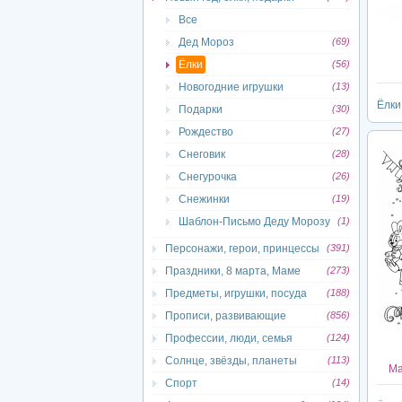
Все
Дед Мороз
(69)
Ёлки
(56)
Новогодние игрушки
(13)
Ёлки
Подарки
(30)
Рождество
(27)
Снеговик
(28)
Снегурочка
(26)
Снежинки
(19)
Шаблон-Письмо Деду Морозу
(1)
Персонажи, герои, принцессы
(391)
Праздники, 8 марта, Маме
(273)
Предметы, игрушки, посуда
(188)
Прописи, развивающие
(856)
Профессии, люди, семья
(124)
Солнце, звёзды, планеты
(113)
Ма
Спорт
(14)