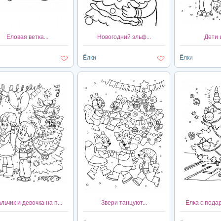
Еловая ветка...
Новогодний эльф...
Дети 
Ёлки
Ёлки
льчик и девочка на п...
Звери танцуют...
Елка с подар