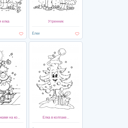
и елка
Утренник
Ёлки
ками на ко...
Елка в колпаке...