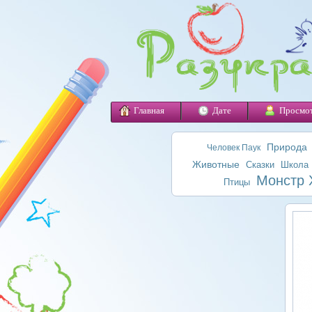
Главная
Дате
Просмо
Природа
Человек Паук
Животные
Сказки
Школа
Монстр 
Птицы