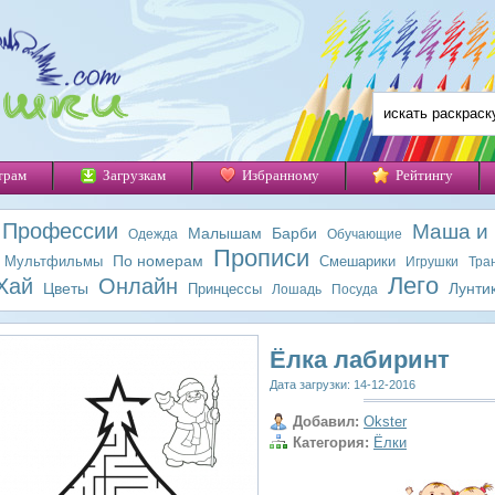
трам
Загрузкам
Избранному
Рейтингу
Профессии
Маша и
Малышам
Барби
Одежда
Обучающие
Прописи
По номерам
Мультфильмы
Смешарики
Игрушки
Тра
Лего
Хай
Онлайн
Цветы
Лунти
Принцессы
Лошадь
Посуда
Ёлка лабиринт
Дата загрузки: 14-12-2016
Добавил:
Okster
Категория:
Ёлки