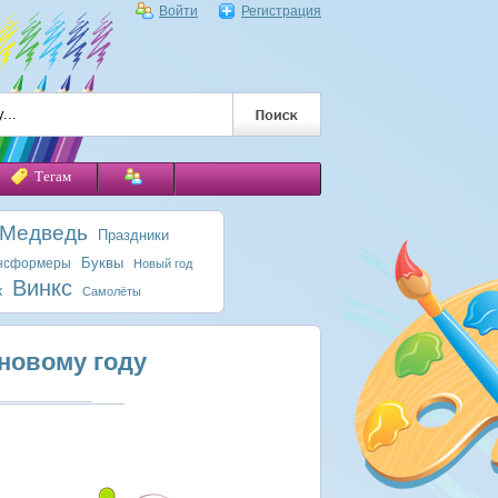
Войти
Регистрация
Тегам
 Медведь
Праздники
Буквы
нсформеры
Новый год
Винкс
к
Самолёты
 новому году