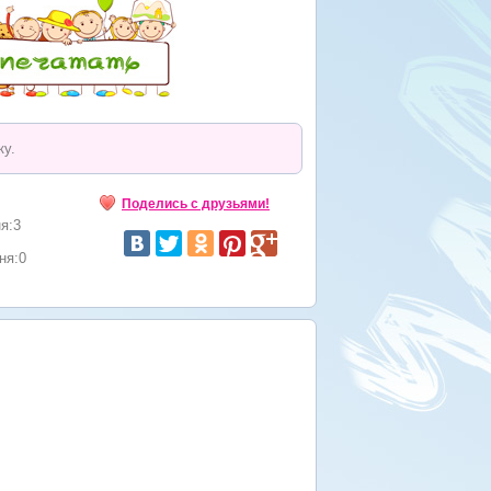
ку.
Поделись с друзьями!
я:3
ня:0