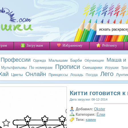
трам
Загрузкам
Избранному
Рейтингу
Профессии
Маша и
Малышам
Барби
Одежда
Обучающие
Прописи
По номерам
Мультфильмы
Смешарики
Игрушки
Тра
Лего
Хай
Онлайн
Цветы
Лунти
Принцессы
Лошадь
Посуда
Китти готовится к
Дата загрузки: 08-12-2014
Добавил:
Okster
Категория:
Ёлки
Теги:
камин