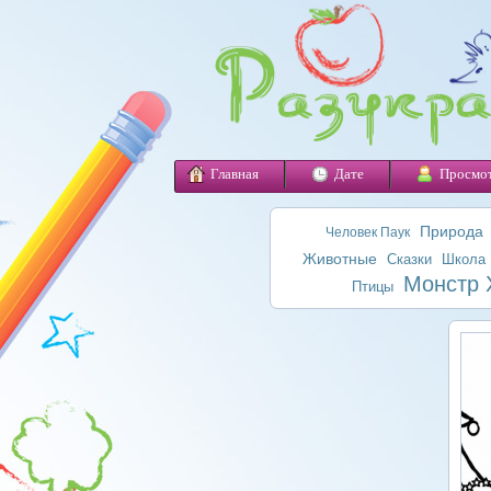
Главная
Дате
Просмо
Природа
Человек Паук
Животные
Сказки
Школа
Монстр 
Птицы