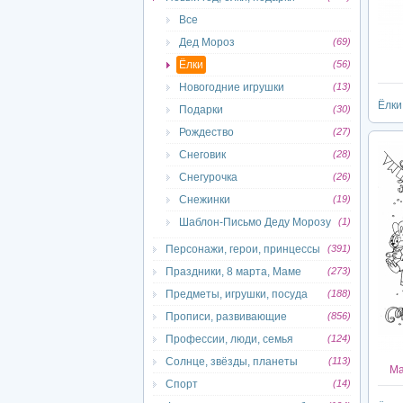
Все
Дед Мороз
(69)
Ёлки
(56)
Новогодние игрушки
(13)
Ёлки
Подарки
(30)
Рождество
(27)
Снеговик
(28)
Снегурочка
(26)
Снежинки
(19)
Шаблон-Письмо Деду Морозу
(1)
Персонажи, герои, принцессы
(391)
Праздники, 8 марта, Маме
(273)
Предметы, игрушки, посуда
(188)
Прописи, развивающие
(856)
Профессии, люди, семья
(124)
Солнце, звёзды, планеты
(113)
Ма
Спорт
(14)