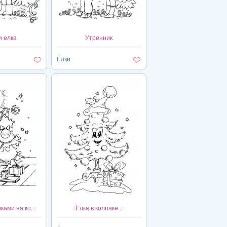
и елка
Утренник
Ёлки
ками на ко...
Елка в колпаке...