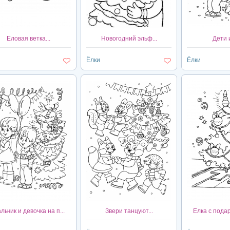
Еловая ветка...
Новогодний эльф...
Дети 
Ёлки
Ёлки
льчик и девочка на п...
Звери танцуют...
Елка с подар