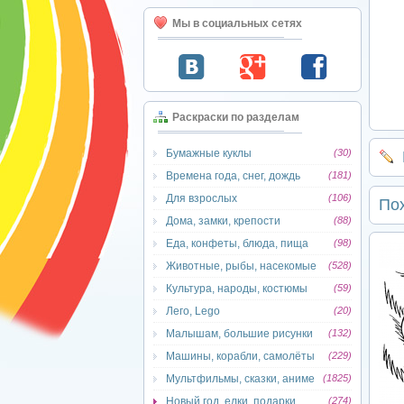
Мы в социальных сетях
Раскраски по разделам
Бумажные куклы
(30)
Времена года, снег, дождь
(181)
Для взрослых
(106)
По
Дома, замки, крепости
(88)
Еда, конфеты, блюда, пища
(98)
Животные, рыбы, насекомые
(528)
Культура, народы, костюмы
(59)
Лего, Lego
(20)
Малышам, большие рисунки
(132)
Машины, корабли, самолёты
(229)
Мультфильмы, сказки, аниме
(1825)
Новый год, елки, подарки
(274)