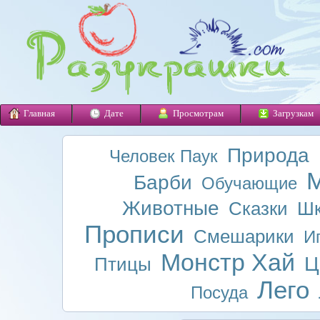
Главная
Дате
Просмотрам
Загрузкам
Природа
Человек Паук
М
Барби
Обучающие
Животные
Сказки
Шк
Прописи
Смешарики
И
Монстр Хай
Ц
Птицы
Лего
Посуда