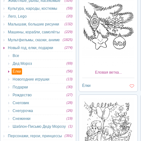
Животные, рыбы, насекомые
(528)
Культура, народы, костюмы
(59)
Лего, Lego
(20)
Малышам, большие рисунки
(132)
Машины, корабли, самолёты
(229)
Мультфильмы, сказки, аниме
(1825)
Новый год, елки, подарки
(274)
Все
Дед Мороз
(69)
Ёлки
(56)
Еловая ветка...
Новогодние игрушки
(13)
Ёлки
Подарки
(30)
Рождество
(27)
Снеговик
(28)
Снегурочка
(26)
Снежинки
(19)
Шаблон-Письмо Деду Морозу
(1)
Персонажи, герои, принцессы
(391)