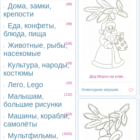
Дома, замки,
(88)
крепости
Еда, конфеты,
(98)
блюда, пища
Животные, рыбы,
(528)
насекомые
Культура, народы,
(59)
костюмы
Дед Мороз на елке...
Лего, Lego
(20)
Новогодние игрушки...
Малышам,
(132)
большие рисунки
Машины, корабли,
(229)
самолёты
Мультфильмы,
(1825)