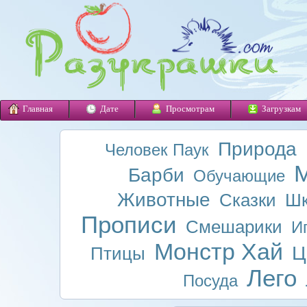
Главная
Дате
Просмотрам
Загрузкам
Природа
Человек Паук
М
Барби
Обучающие
Животные
Сказки
Шк
Прописи
Смешарики
И
Монстр Хай
Ц
Птицы
Лего
Посуда