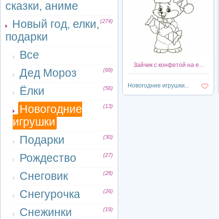
сказки, аниме
Новый год, елки,
(274)
подарки
Все
Зайчик с конфетой на е...
Дед Мороз
(69)
Новогодние игрушки...
Ёлки
(56)
Новогодние
(13)
игрушки
Подарки
(30)
Рождество
(27)
Снеговик
(28)
Снегурочка
(26)
Снежинки
(19)