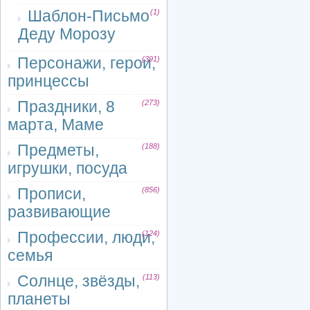
Шаблон-Письмо
(1)
Деду Морозу
Персонажи, герои,
(391)
принцессы
Праздники, 8
(273)
марта, Маме
Предметы,
(188)
игрушки, посуда
Прописи,
(856)
развивающие
Профессии, люди,
(124)
семья
Солнце, звёзды,
(113)
планеты