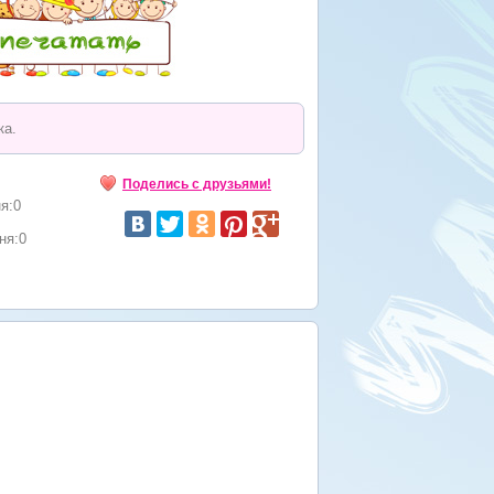
ка.
Поделись с друзьями!
я:0
ня:0