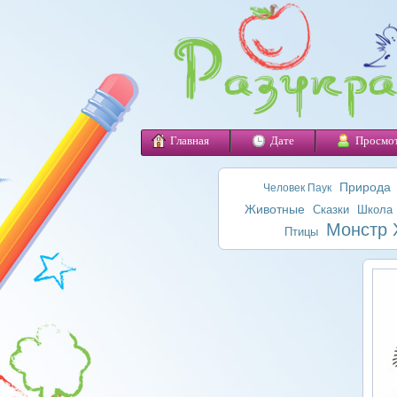
Главная
Дате
Просмо
Природа
Человек Паук
Животные
Сказки
Школа
Монстр 
Птицы