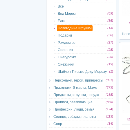
Все
Дед Мороз
(69)
Ёлки
(56)
Новогодние игрушки
(13)
Ново
Подарки
(30)
Рождество
(27)
Снеговик
(28)
Снегурочка
(26)
Снежинки
(19)
Шаблон-Письмо Деду Морозу
(1)
Персонажи, герои, принцессы
(391)
Праздники, 8 марта, Маме
(273)
Предметы, игрушки, посуда
(188)
Прописи, развивающие
(856)
Профессии, люди, семья
(124)
Солнце, звёзды, планеты
(113)
К
Спорт
(14)