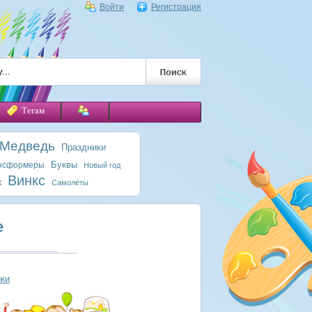
Войти
Регистрация
Тегам
 Медведь
Праздники
Буквы
нсформеры
Новый год
Винкс
к
Самолёты
е
шки