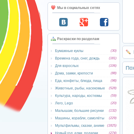
Мы в социальных сетях
Раскраски по разделам
Бумажные куклы
(30)
Времена года, снег, дождь
(181)
Для взрослых
(106)
По
Дома, замки, крепости
(88)
Еда, конфеты, блюда, пища
(98)
Животные, рыбы, насекомые
(528)
Культура, народы, костюмы
(59)
Лего, Lego
(20)
Малышам, большие рисунки
(132)
Машины, корабли, самолёты
(229)
Мультфильмы, сказки, аниме
(1825)
Новый год, елки, подарки
(274)