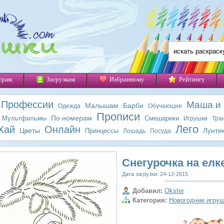
трам
Загрузкам
Избранному
Рейтингу
Профессии
Маша и
Малышам
Барби
Одежда
Обучающие
Прописи
По номерам
Мультфильмы
Смешарики
Игрушки
Тра
Лего
Хай
Онлайн
Цветы
Лунти
Принцессы
Лошадь
Посуда
Снегурочка на елк
Дата загрузки: 24-12-2015
Добавил:
Okster
Категория:
Новогодние игру