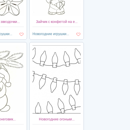
звездочки...
Зайчик с конфетой на е...
ушки...
Новогодние игрушки...
неговик...
Новогодние огоньки...