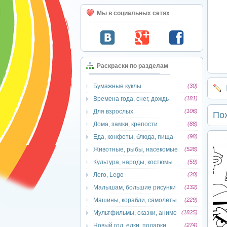
Мы в социальных сетях
Раскраски по разделам
Бумажные куклы
(30)
Времена года, снег, дождь
(181)
Для взрослых
(106)
По
Дома, замки, крепости
(88)
Еда, конфеты, блюда, пища
(98)
Животные, рыбы, насекомые
(528)
Культура, народы, костюмы
(59)
Лего, Lego
(20)
Малышам, большие рисунки
(132)
Машины, корабли, самолёты
(229)
Мультфильмы, сказки, аниме
(1825)
Новый год, елки, подарки
(274)