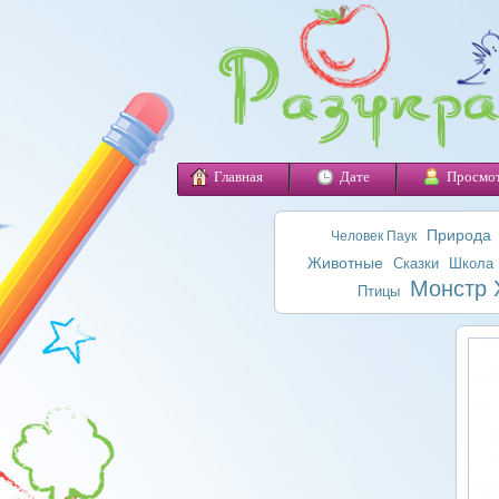
Главная
Дате
Просмо
Природа
Человек Паук
Животные
Сказки
Школа
Монстр 
Птицы