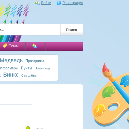
Войти
Регистрация
Тегам
 Медведь
Праздники
Буквы
нсформеры
Новый год
Винкс
к
Самолёты