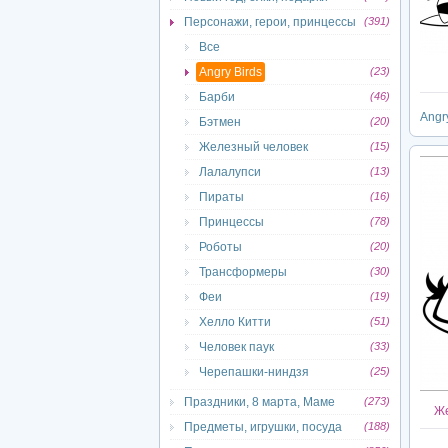
Персонажи, герои, принцессы
(391)
Все
Angry Birds
(23)
Барби
(46)
Angr
Бэтмен
(20)
Железный человек
(15)
Лалалупси
(13)
Пираты
(16)
Принцессы
(78)
Роботы
(20)
Трансформеры
(30)
Феи
(19)
Хелло Китти
(51)
Человек паук
(33)
Черепашки-ниндзя
(25)
Праздники, 8 марта, Маме
(273)
Же
Предметы, игрушки, посуда
(188)