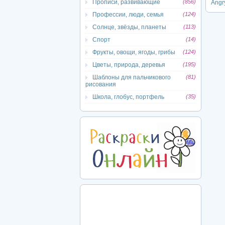
Прописи, развивающие
(856)
Angr
Профессии, люди, семья
(124)
Солнце, звёзды, планеты
(113)
Спорт
(14)
Фрукты, овощи, ягоды, грибы
(124)
Цветы, природа, деревья
(195)
Шаблоны для пальчикового
(81)
рисования
Школа, глобус, портфель
(35)