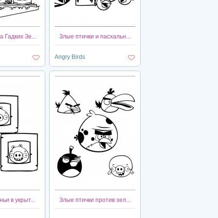
 Гадких Зе...
Злые птички и пасхальн...
Angry Birds
ьи в укрыт...
Злые птички против зел...