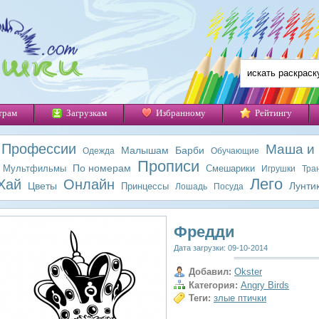
трам
Загрузкам
Избранному
Рейтингу
Профессии
Маша и
Малышам
Барби
Одежда
Обучающие
Прописи
По номерам
Мультфильмы
Смешарики
Игрушки
Тра
Лего
Хай
Онлайн
Цветы
Лунти
Принцессы
Лошадь
Посуда
Фредди
Дата загрузки: 09-10-2014
Добавил:
Okster
Категория:
Angry Birds
Теги:
злые птички