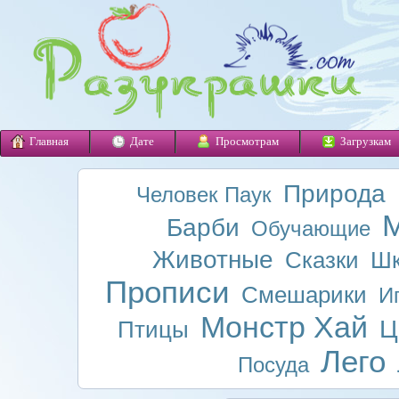
Главная
Дате
Просмотрам
Загрузкам
Природа
Человек Паук
М
Барби
Обучающие
Животные
Сказки
Шк
Прописи
Смешарики
И
Монстр Хай
Ц
Птицы
Лего
Посуда