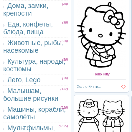
Дома, замки,
(88)
крепости
Еда, конфеты,
(98)
блюда, пища
Животные, рыбы,
(528)
насекомые
Культура, народы,
(59)
костюмы
Hello Kitty
Лего, Lego
(20)
Хелло Китти...
Малышам,
(132)
большие рисунки
Машины, корабли,
(229)
самолёты
Мультфильмы,
(1825)