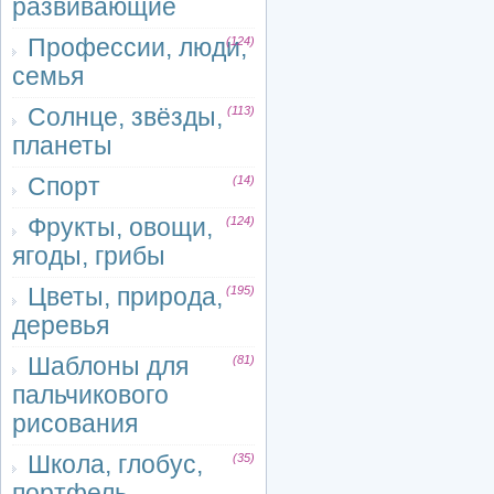
развивающие
Профессии, люди,
(124)
семья
Солнце, звёзды,
(113)
планеты
Спорт
(14)
Фрукты, овощи,
(124)
ягоды, грибы
Цветы, природа,
(195)
деревья
Шаблоны для
(81)
пальчикового
рисования
Школа, глобус,
(35)
портфель