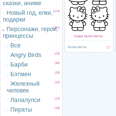
сказки, аниме
Новый год, елки,
(274)
подарки
Персонажи, герои,
(391)
принцессы
Семья Хелло Китти...
Все
Хелло Китти...
Angry Birds
(23)
Барби
(46)
Бэтмен
(20)
Железный
(15)
человек
Лалалупси
(13)
Пираты
(16)