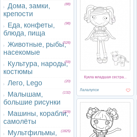
Дома, замки,
(88)
крепости
Еда, конфеты,
(98)
блюда, пища
Животные, рыбы,
(528)
насекомые
Культура, народы,
(59)
костюмы
Кукла младшая сестра...
Лего, Lego
(20)
Лалалупси
Малышам,
(132)
большие рисунки
Машины, корабли,
(229)
самолёты
Мультфильмы,
(1825)