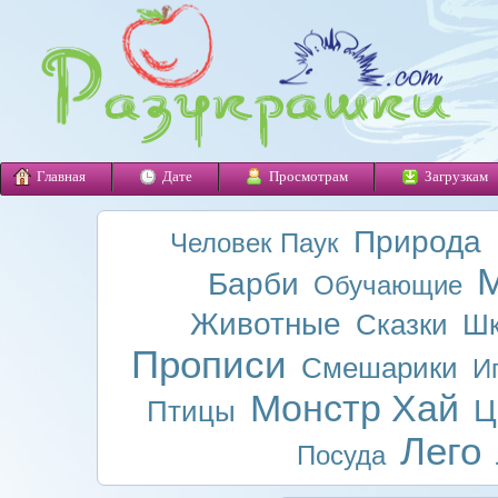
Главная
Дате
Просмотрам
Загрузкам
Природа
Человек Паук
М
Барби
Обучающие
Животные
Сказки
Шк
Прописи
Смешарики
И
Монстр Хай
Ц
Птицы
Лего
Посуда