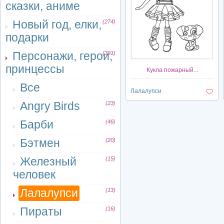
сказки, аниме
Новый год, елки,
(274)
подарки
Персонажи, герои,
(391)
принцессы
Кукла пожарный...
Все
Лалалупси
Angry Birds
(23)
Барби
(46)
Бэтмен
(20)
Железный
(15)
человек
Лалалупси
(13)
Пираты
(16)