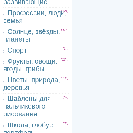
развивающие
Профессии, люди,
(124)
семья
Солнце, звёзды,
(113)
планеты
Спорт
(14)
Фрукты, овощи,
(124)
ягоды, грибы
Цветы, природа,
(195)
деревья
Шаблоны для
(81)
пальчикового
рисования
Школа, глобус,
(35)
портфель