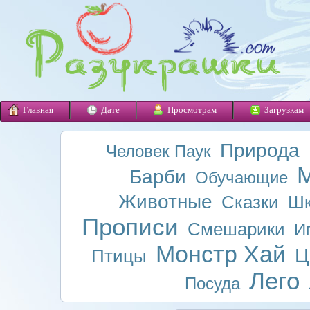
Главная
Дате
Просмотрам
Загрузкам
Природа
Человек Паук
М
Барби
Обучающие
Животные
Сказки
Шк
Прописи
Смешарики
И
Монстр Хай
Ц
Птицы
Лего
Посуда