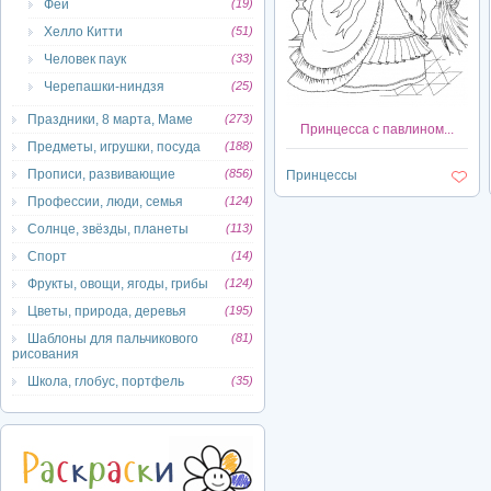
Феи
(19)
Хелло Китти
(51)
Человек паук
(33)
Черепашки-ниндзя
(25)
Праздники, 8 марта, Маме
(273)
Принцесса с павлином...
Предметы, игрушки, посуда
(188)
Прописи, развивающие
(856)
Принцессы
Профессии, люди, семья
(124)
Солнце, звёзды, планеты
(113)
Спорт
(14)
Фрукты, овощи, ягоды, грибы
(124)
Цветы, природа, деревья
(195)
Шаблоны для пальчикового
(81)
рисования
Школа, глобус, портфель
(35)