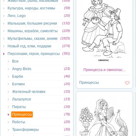
Животные, рыбы, насекомые
(528)
Культура, народы, костюмы
(59)
Лего, Lego
(20)
Малышам, большие рисунки
(132)
Машины, корабли, самолёты
(229)
Мультфильмы, сказки, аниме
(1825)
Новый год, елки, подарки
(274)
Персонажи, герои, принцессы
(391)
Все
Angry Birds
(23)
Принцесса и свинопас...
Барби
(46)
Принцессы
Бэтмен
(20)
Железный человек
(15)
Лалалупси
(13)
Пираты
(16)
Принцессы
(78)
Роботы
(20)
Трансформеры
(30)