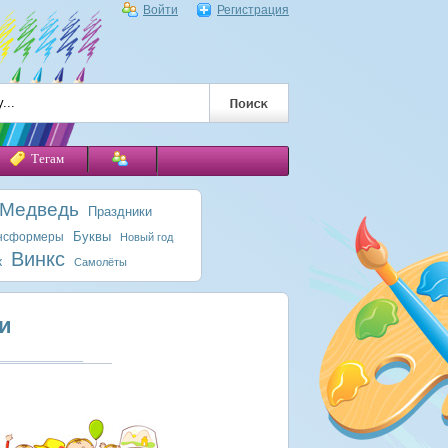
Войти
Регистрация
Тегам
 Медведь
Праздники
Буквы
нсформеры
Новый год
Винкс
к
Самолёты
и