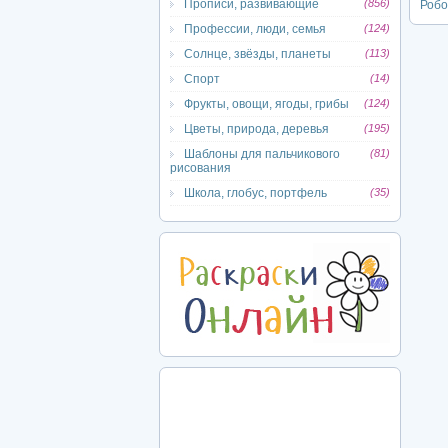
Прописи, развивающие
(856)
Роб
Профессии, люди, семья
(124)
Солнце, звёзды, планеты
(113)
Спорт
(14)
Фрукты, овощи, ягоды, грибы
(124)
Цветы, природа, деревья
(195)
Шаблоны для пальчикового
(81)
рисования
Школа, глобус, портфель
(35)