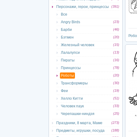
Персонажи, герои, принцессы
(391)
Все
Angry Birds
(23)
Барби
(46)
Роб
Бэтмен
(20)
Железный человек
(15)
Лалалупси
(13)
Пираты
(16)
Принцессы
(78)
Роботы
(20)
Трансформеры
(30)
Феи
(19)
Хелло Китти
(51)
Человек паук
(33)
Черепашки-ниндзя
(25)
Праздники, 8 марта, Маме
(273)
Предметы, игрушки, посуда
(188)