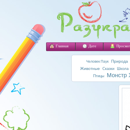
Главная
Дате
Просмо
Природа
Человек Паук
Животные
Сказки
Школа
Монстр 
Птицы