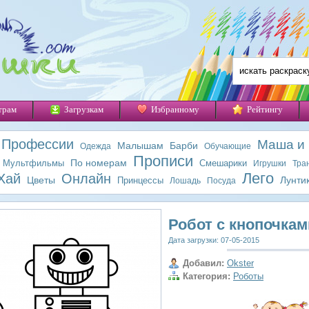
трам
Загрузкам
Избранному
Рейтингу
Профессии
Маша и
Малышам
Барби
Одежда
Обучающие
Прописи
По номерам
Мультфильмы
Смешарики
Игрушки
Тра
Лего
Хай
Онлайн
Цветы
Лунти
Принцессы
Лошадь
Посуда
Робот с кнопочкам
Дата загрузки: 07-05-2015
Добавил:
Okster
Категория:
Роботы