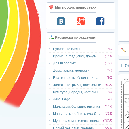
Мы в социальных сетях
Раскраски по разделам
Бумажные куклы
(30)
Времена года, снег, дождь
(181)
Для взрослых
(106)
По
Дома, замки, крепости
(88)
Еда, конфеты, блюда, пища
(98)
Животные, рыбы, насекомые
(528)
Культура, народы, костюмы
(59)
Лего, Lego
(20)
Малышам, большие рисунки
(132)
Машины, корабли, самолёты
(229)
Мультфильмы, сказки, аниме
(1825)
Новый год, елки, подарки
(274)