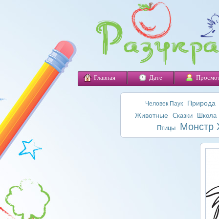
Главная
Дате
Просмо
Природа
Человек Паук
Животные
Сказки
Школа
Монстр 
Птицы