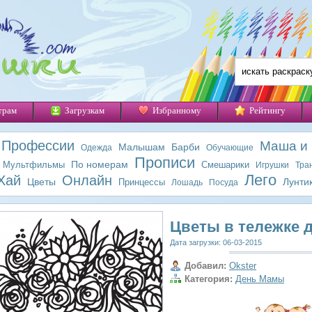
трам
Загрузкам
Избранному
Рейтингу
Профессии
Маша и
Малышам
Барби
Одежда
Обучающие
Прописи
По номерам
Мультфильмы
Смешарики
Игрушки
Тра
Лего
Хай
Онлайн
Цветы
Лунти
Принцессы
Лошадь
Посуда
Цветы в тележке 
Дата загрузки: 06-03-2015
Добавил:
Okster
Категория:
День Мамы