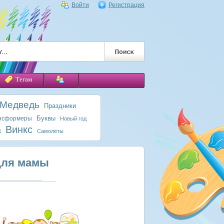
Войти
Регистрация
Тегам
 Медведь
Праздники
Буквы
нсформеры
Новый год
Винкс
к
Самолёты
для мамы