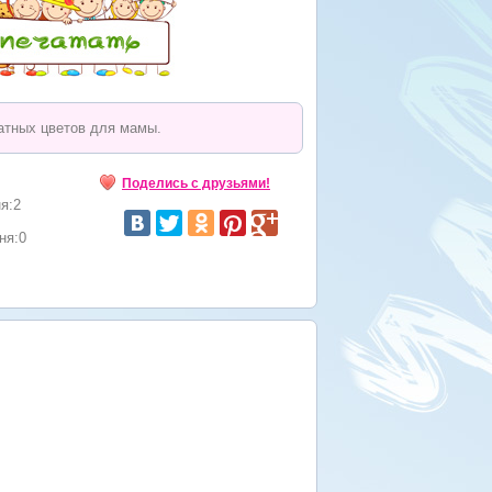
атных цветов для мамы.
Поделись с друзьями!
я:2
ня:0