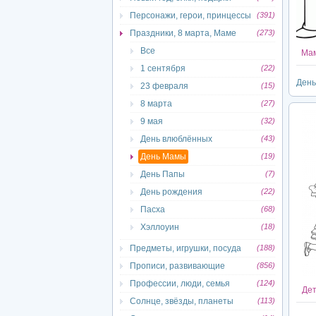
Персонажи, герои, принцессы
(391)
Праздники, 8 марта, Маме
(273)
Все
Мам
1 сентября
(22)
Ден
23 февраля
(15)
8 марта
(27)
9 мая
(32)
День влюблённых
(43)
День Мамы
(19)
День Папы
(7)
День рождения
(22)
Пасха
(68)
Хэллоуин
(18)
Предметы, игрушки, посуда
(188)
Прописи, развивающие
(856)
Профессии, люди, семья
(124)
Дет
Солнце, звёзды, планеты
(113)