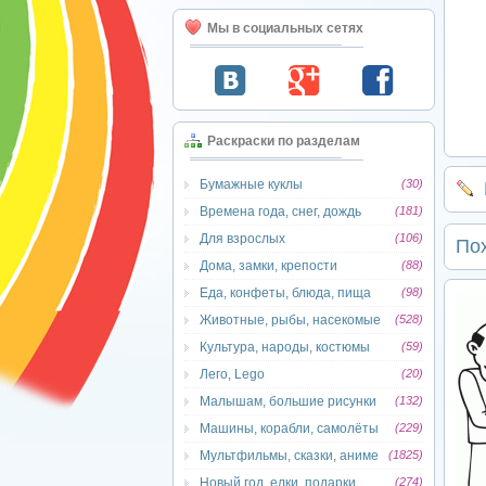
Мы в социальных сетях
Раскраски по разделам
Бумажные куклы
(30)
Времена года, снег, дождь
(181)
Для взрослых
(106)
По
Дома, замки, крепости
(88)
Еда, конфеты, блюда, пища
(98)
Животные, рыбы, насекомые
(528)
Культура, народы, костюмы
(59)
Лего, Lego
(20)
Малышам, большие рисунки
(132)
Машины, корабли, самолёты
(229)
Мультфильмы, сказки, аниме
(1825)
Новый год, елки, подарки
(274)