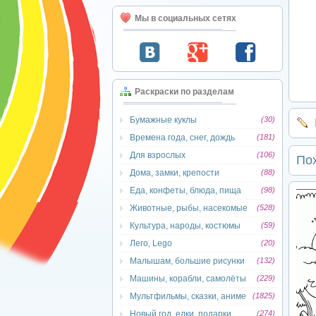
Мы в социальных сетях
Раскраски по разделам
Бумажные куклы
(30)
Времена года, снег, дождь
(181)
Для взрослых
(106)
По
Дома, замки, крепости
(88)
Еда, конфеты, блюда, пища
(98)
Животные, рыбы, насекомые
(528)
Культура, народы, костюмы
(59)
Лего, Lego
(20)
Малышам, большие рисунки
(132)
Машины, корабли, самолёты
(229)
Мультфильмы, сказки, аниме
(1825)
Новый год, елки, подарки
(274)