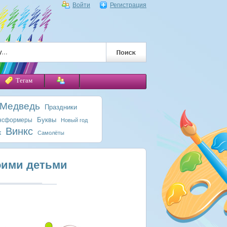
Войти
Регистрация
Тегам
 Медведь
Праздники
Буквы
нсформеры
Новый год
Винкс
к
Самолёты
оими детьми