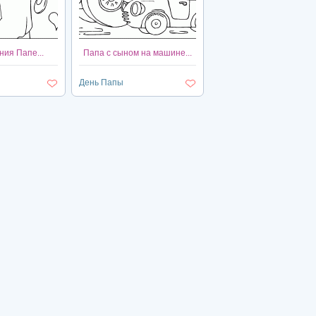
ия Папе...
Папа с сыном на машине...
День Папы