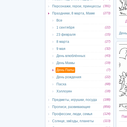
Персонажи, герои, принцессы
(391)
Праздники, 8 марта, Маме
(273)
Все
1 сентября
(22)
День
23 февраля
(15)
8 марта
(27)
9 мая
(32)
День влюблённых
(43)
День Мамы
(19)
День Папы
(7)
День рождения
(22)
Пасха
(68)
Хэллоуин
(18)
Предметы, игрушки, посуда
(188)
Прописи, развивающие
(856)
Профессии, люди, семья
(124)
Пап
Солнце, звёзды, планеты
(113)