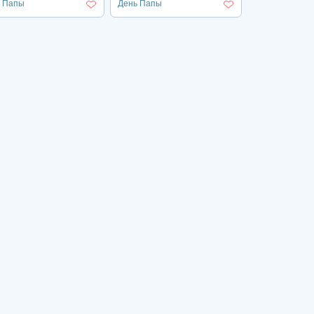
 Папы
День Папы