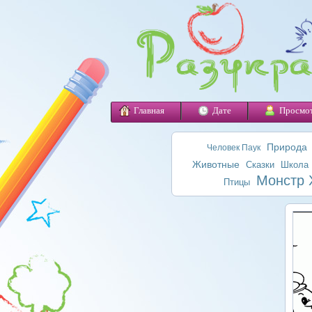
Главная
Дате
Просмо
Природа
Человек Паук
Животные
Сказки
Школа
Монстр 
Птицы