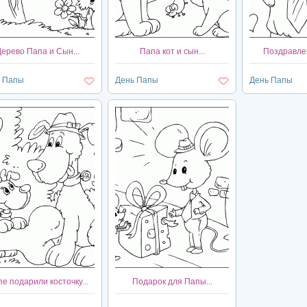
Дерево Папа и Сын...
Папа кот и сын...
Поздравлен
 Папы
День Папы
День Папы
е подарили косточку...
Подарок для Папы...