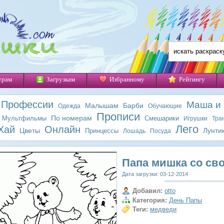
трам
Загрузкам
Избранному
Рейтингу
Профессии
Маша и
Малышам
Барби
Одежда
Обучающие
Прописи
По номерам
Мультфильмы
Смешарики
Игрушки
Тра
Лего
Хай
Онлайн
Цветы
Лунти
Принцессы
Лошадь
Посуда
Папа мишка со св
Дата загрузки: 03-12-2014
Добавил:
otto
Категория:
День Папы
Теги:
медведи