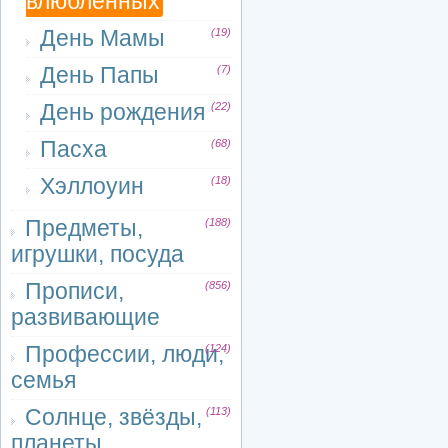
влюблённых
День Мамы
(19)
День Папы
(7)
День рождения
(22)
Пасха
(68)
Хэллоуин
(18)
Предметы,
(188)
игрушки, посуда
Прописи,
(856)
развивающие
Профессии, люди,
(124)
семья
Солнце, звёзды,
(113)
планеты