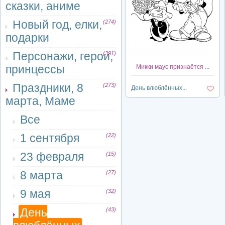
сказки, аниме
Новый год, елки,
(274)
подарки
Персонажи, герои,
(391)
принцессы
Микки маус признаётся ...
Праздники, 8
(273)
День влюблённых...
марта, Маме
Все
1 сентября
(22)
23 февраля
(15)
8 марта
(27)
9 мая
(32)
День
(43)