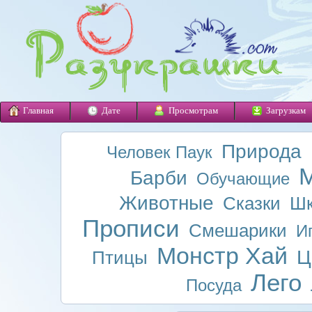
Главная
Дате
Просмотрам
Загрузкам
Природа
Человек Паук
М
Барби
Обучающие
Животные
Сказки
Шк
Прописи
Смешарики
И
Монстр Хай
Ц
Птицы
Лего
Посуда