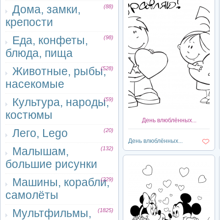
Дома, замки,
(88)
крепости
Еда, конфеты,
(98)
блюда, пища
Животные, рыбы,
(528)
насекомые
Культура, народы,
(59)
костюмы
День влюблённых...
Лего, Lego
(20)
День влюблённых...
Малышам,
(132)
большие рисунки
Машины, корабли,
(229)
самолёты
Мультфильмы,
(1825)