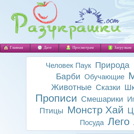
Главная
Дате
Просмотрам
Загрузкам
Природа
Человек Паук
М
Барби
Обучающие
Животные
Сказки
Шк
Прописи
Смешарики
И
Монстр Хай
Ц
Птицы
Лего
Посуда