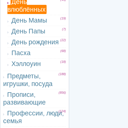
День
влюблённых
День Мамы
(19)
День Папы
(7)
День рождения
(22)
Пасха
(68)
Хэллоуин
(18)
Предметы,
(188)
игрушки, посуда
Прописи,
(856)
развивающие
Профессии, люди,
(124)
семья