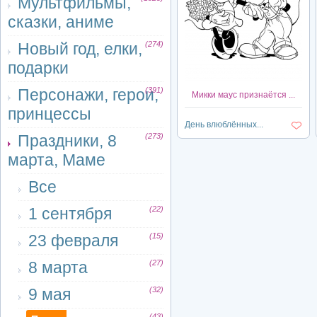
Мультфильмы,
сказки, аниме
Новый год, елки,
(274)
подарки
Персонажи, герои,
(391)
Микки маус признаётся ...
принцессы
День влюблённых...
Праздники, 8
(273)
марта, Маме
Все
1 сентября
(22)
23 февраля
(15)
8 марта
(27)
9 мая
(32)
(43)