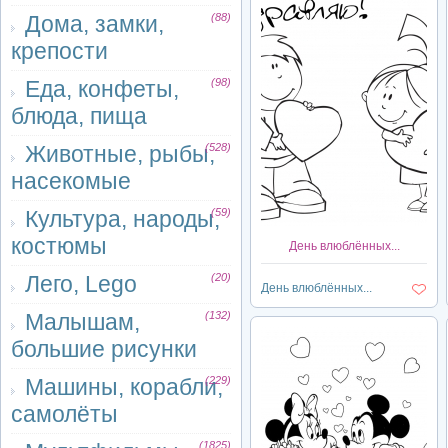
Дома, замки,
(88)
крепости
Еда, конфеты,
(98)
блюда, пища
Животные, рыбы,
(528)
насекомые
Культура, народы,
(59)
костюмы
День влюблённых...
Лего, Lego
(20)
День влюблённых...
Малышам,
(132)
большие рисунки
Машины, корабли,
(229)
самолёты
(1825)