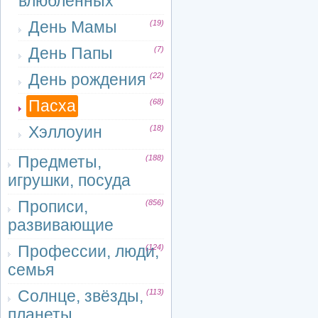
влюблённых
День Мамы
(19)
День Папы
(7)
День рождения
(22)
Пасха
(68)
Хэллоуин
(18)
Предметы,
(188)
игрушки, посуда
Прописи,
(856)
развивающие
Профессии, люди,
(124)
семья
Солнце, звёзды,
(113)
планеты