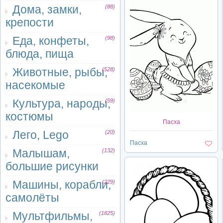
Дома, замки,
(88)
крепости
Еда, конфеты,
(98)
блюда, пища
Животные, рыбы,
(528)
насекомые
Культура, народы,
(59)
костюмы
Пасха
Лего, Lego
(20)
Пасха
Малышам,
(132)
большие рисунки
Машины, корабли,
(229)
самолёты
Мультфильмы,
(1825)