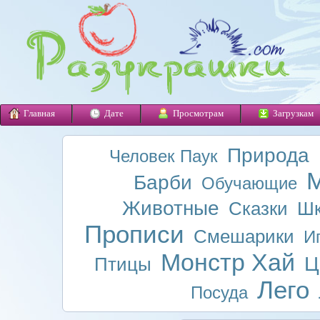
Главная
Дате
Просмотрам
Загрузкам
Природа
Человек Паук
М
Барби
Обучающие
Животные
Сказки
Шк
Прописи
Смешарики
И
Монстр Хай
Ц
Птицы
Лего
Посуда