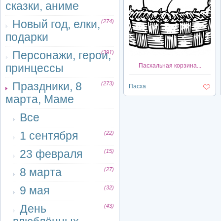
сказки, аниме
Новый год, елки,
(274)
подарки
Персонажи, герои,
(391)
принцессы
Пасхальная корзина...
Праздники, 8
(273)
Пасха
марта, Маме
Все
1 сентября
(22)
23 февраля
(15)
8 марта
(27)
9 мая
(32)
День
(43)