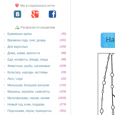
Мы в социальных сетях
Раскраски по разделам
Бумажные куклы
(30)
На
Времена года, снег, дождь
(181)
Для взрослых
(106)
Дома, замки, крепости
(88)
Еда, конфеты, блюда, пища
(98)
Животные, рыбы, насекомые
(528)
Культура, народы, костюмы
(59)
Лего, Lego
(20)
Малышам, большие рисунки
(132)
Машины, корабли, самолёты
(229)
Мультфильмы, сказки, аниме
(1825)
Новый год, елки, подарки
(274)
Персонажи, герои, принцессы
(391)