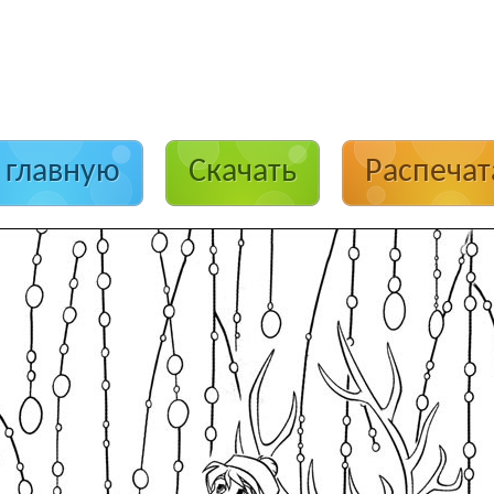
 главную
Скачать
Распечат