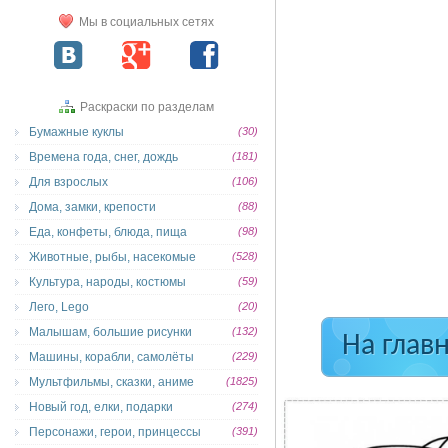
Мы в социальных сетях
Раскраски по разделам
Бумажные куклы
(30)
Времена года, снег, дождь
(181)
Для взрослых
(106)
Дома, замки, крепости
(88)
Еда, конфеты, блюда, пища
(98)
Животные, рыбы, насекомые
(528)
Культура, народы, костюмы
(59)
Лего, Lego
(20)
Малышам, большие рисунки
(132)
На глав
Машины, корабли, самолёты
(229)
Мультфильмы, сказки, аниме
(1825)
Новый год, елки, подарки
(274)
Персонажи, герои, принцессы
(391)