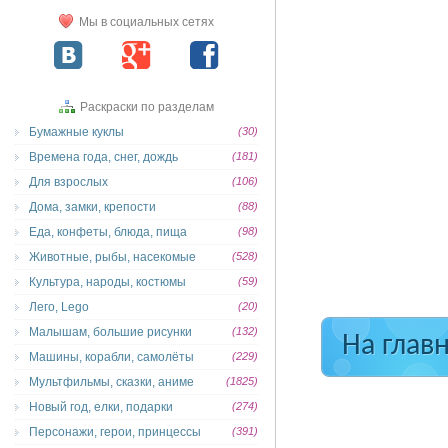
Мы в социальных сетях
Раскраски по разделам
Бумажные куклы
(30)
Времена года, снег, дождь
(181)
Для взрослых
(106)
Дома, замки, крепости
(88)
Еда, конфеты, блюда, пища
(98)
Животные, рыбы, насекомые
(528)
Культура, народы, костюмы
(59)
Лего, Lego
(20)
Малышам, большие рисунки
(132)
На глав
Машины, корабли, самолёты
(229)
Мультфильмы, сказки, аниме
(1825)
Новый год, елки, подарки
(274)
Персонажи, герои, принцессы
(391)