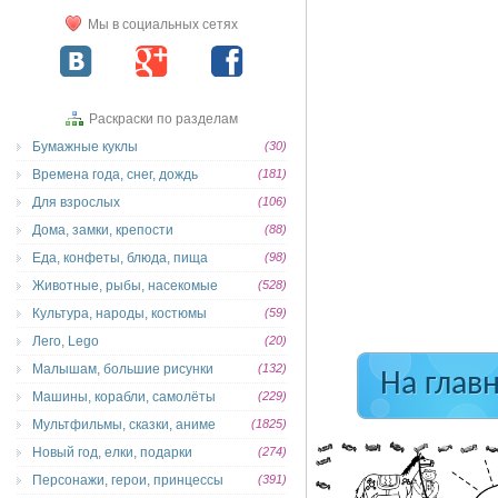
Мы в социальных сетях
Раскраски по разделам
Бумажные куклы
(30)
Времена года, снег, дождь
(181)
Для взрослых
(106)
Дома, замки, крепости
(88)
Еда, конфеты, блюда, пища
(98)
Животные, рыбы, насекомые
(528)
Культура, народы, костюмы
(59)
Лего, Lego
(20)
Малышам, большие рисунки
(132)
На глав
Машины, корабли, самолёты
(229)
Мультфильмы, сказки, аниме
(1825)
Новый год, елки, подарки
(274)
Персонажи, герои, принцессы
(391)