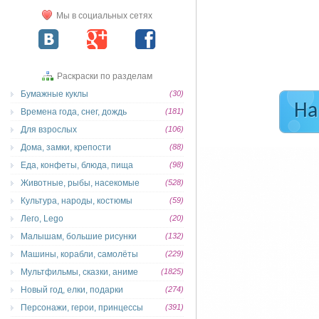
Мы в социальных сетях
Раскраски по разделам
Бумажные куклы
(30)
На
Времена года, снег, дождь
(181)
Для взрослых
(106)
Дома, замки, крепости
(88)
Еда, конфеты, блюда, пища
(98)
Животные, рыбы, насекомые
(528)
Культура, народы, костюмы
(59)
Лего, Lego
(20)
Малышам, большие рисунки
(132)
Машины, корабли, самолёты
(229)
Мультфильмы, сказки, аниме
(1825)
Новый год, елки, подарки
(274)
Персонажи, герои, принцессы
(391)