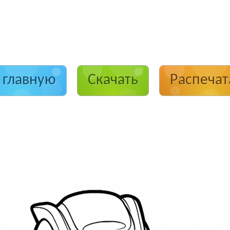
 главную
Скачать
Распечат