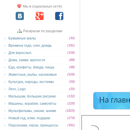
Мы в социальных сетях
Раскраски по разделам
Бумажные куклы
(30)
Времена года, снег, дождь
(181)
Для взрослых
(106)
Дома, замки, крепости
(88)
Еда, конфеты, блюда, пища
(98)
Животные, рыбы, насекомые
(528)
Культура, народы, костюмы
(59)
Лего, Lego
(20)
Малышам, большие рисунки
(132)
На глав
Машины, корабли, самолёты
(229)
Мультфильмы, сказки, аниме
(1825)
Новый год, елки, подарки
(274)
Персонажи, герои, принцессы
(391)