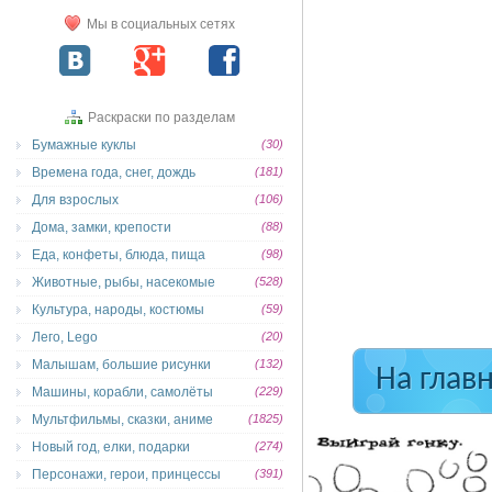
Мы в социальных сетях
Раскраски по разделам
Бумажные куклы
(30)
Времена года, снег, дождь
(181)
Для взрослых
(106)
Дома, замки, крепости
(88)
Еда, конфеты, блюда, пища
(98)
Животные, рыбы, насекомые
(528)
Культура, народы, костюмы
(59)
Лего, Lego
(20)
Малышам, большие рисунки
(132)
На глав
Машины, корабли, самолёты
(229)
Мультфильмы, сказки, аниме
(1825)
Новый год, елки, подарки
(274)
Персонажи, герои, принцессы
(391)