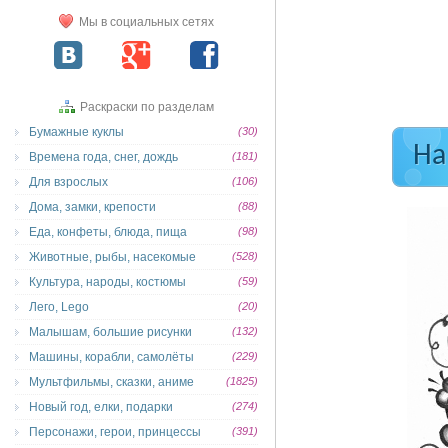
Мы в социальных сетях
Раскраски по разделам
Бумажные куклы
(30)
На
Времена года, снег, дождь
(181)
Для взрослых
(106)
Дома, замки, крепости
(88)
Еда, конфеты, блюда, пища
(98)
Животные, рыбы, насекомые
(528)
Культура, народы, костюмы
(59)
Лего, Lego
(20)
Малышам, большие рисунки
(132)
Машины, корабли, самолёты
(229)
Мультфильмы, сказки, аниме
(1825)
Новый год, елки, подарки
(274)
Персонажи, герои, принцессы
(391)