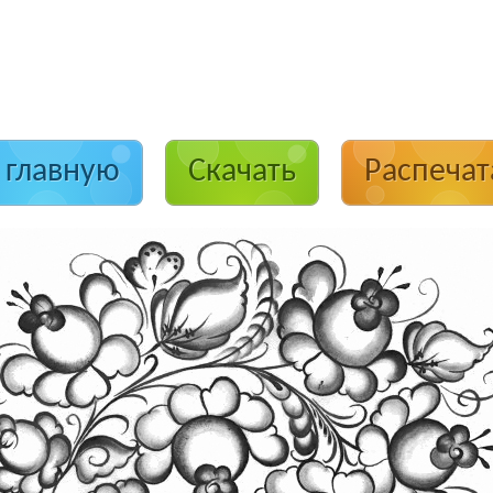
 главную
Скачать
Распечат