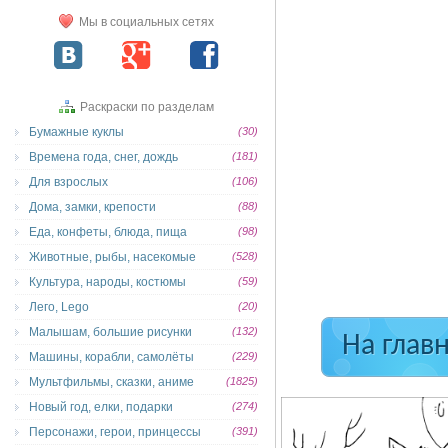
Мы в социальных сетях
Раскраски по разделам
Бумажные куклы
(30)
Времена года, снег, дождь
(181)
Для взрослых
(106)
Дома, замки, крепости
(88)
Еда, конфеты, блюда, пища
(98)
Животные, рыбы, насекомые
(528)
Культура, народы, костюмы
(59)
Лего, Lego
(20)
Малышам, большие рисунки
(132)
На глав
Машины, корабли, самолёты
(229)
Мультфильмы, сказки, аниме
(1825)
Новый год, елки, подарки
(274)
Персонажи, герои, принцессы
(391)