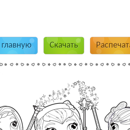
 главную
Скачать
Распечат