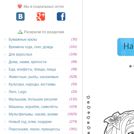
Мы в социальных сетях
Раскраски по разделам
Бумажные куклы
(30)
На
Времена года, снег, дождь
(181)
Для взрослых
(106)
Дома, замки, крепости
(88)
Еда, конфеты, блюда, пища
(98)
Животные, рыбы, насекомые
(528)
Культура, народы, костюмы
(59)
Лего, Lego
(20)
Малышам, большие рисунки
(132)
Машины, корабли, самолёты
(229)
Мультфильмы, сказки, аниме
(1825)
Новый год, елки, подарки
(274)
Персонажи, герои, принцессы
(391)