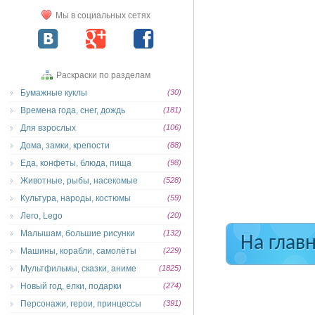
Мы в социальных сетях
Раскраски по разделам
Бумажные куклы
(30)
Времена года, снег, дождь
(181)
Для взрослых
(106)
Дома, замки, крепости
(88)
Еда, конфеты, блюда, пища
(98)
Животные, рыбы, насекомые
(528)
Культура, народы, костюмы
(59)
Лего, Lego
(20)
Малышам, большие рисунки
(132)
На глав
Машины, корабли, самолёты
(229)
Мультфильмы, сказки, аниме
(1825)
Новый год, елки, подарки
(274)
Персонажи, герои, принцессы
(391)