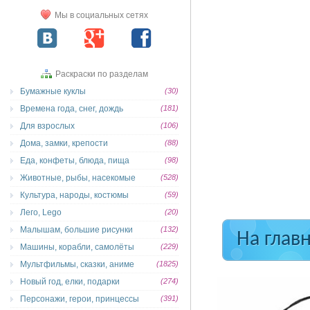
Мы в социальных сетях
Раскраски по разделам
Бумажные куклы
(30)
Времена года, снег, дождь
(181)
Для взрослых
(106)
Дома, замки, крепости
(88)
Еда, конфеты, блюда, пища
(98)
Животные, рыбы, насекомые
(528)
Культура, народы, костюмы
(59)
Лего, Lego
(20)
Малышам, большие рисунки
(132)
На глав
Машины, корабли, самолёты
(229)
Мультфильмы, сказки, аниме
(1825)
Новый год, елки, подарки
(274)
Персонажи, герои, принцессы
(391)