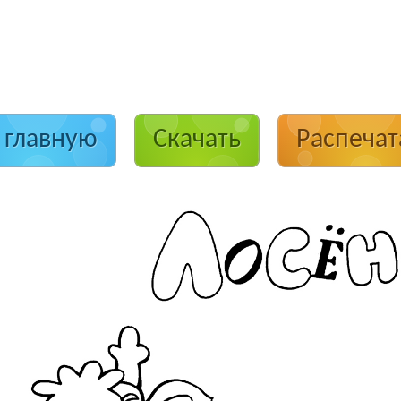
 главную
Скачать
Распечат