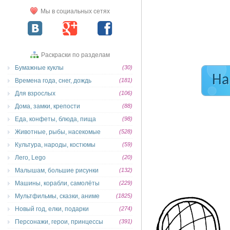
Мы в социальных сетях
Раскраски по разделам
Бумажные куклы
(30)
На
Времена года, снег, дождь
(181)
Для взрослых
(106)
Дома, замки, крепости
(88)
Еда, конфеты, блюда, пища
(98)
Животные, рыбы, насекомые
(528)
Культура, народы, костюмы
(59)
Лего, Lego
(20)
Малышам, большие рисунки
(132)
Машины, корабли, самолёты
(229)
Мультфильмы, сказки, аниме
(1825)
Новый год, елки, подарки
(274)
Персонажи, герои, принцессы
(391)