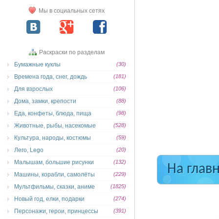
Мы в социальных сетях
Раскраски по разделам
Бумажные куклы
(30)
Времена года, снег, дождь
(181)
Для взрослых
(106)
Дома, замки, крепости
(88)
Еда, конфеты, блюда, пища
(98)
Животные, рыбы, насекомые
(528)
Культура, народы, костюмы
(59)
Лего, Lego
(20)
Малышам, большие рисунки
(132)
На глав
Машины, корабли, самолёты
(229)
Мультфильмы, сказки, аниме
(1825)
Новый год, елки, подарки
(274)
Персонажи, герои, принцессы
(391)