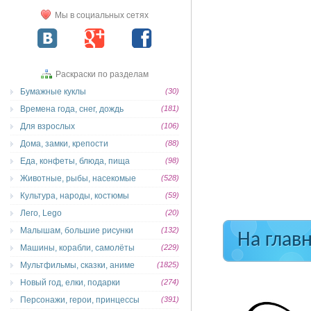
Мы в социальных сетях
Раскраски по разделам
Бумажные куклы
(30)
Времена года, снег, дождь
(181)
Для взрослых
(106)
Дома, замки, крепости
(88)
Еда, конфеты, блюда, пища
(98)
Животные, рыбы, насекомые
(528)
Культура, народы, костюмы
(59)
Лего, Lego
(20)
Малышам, большие рисунки
(132)
На глав
Машины, корабли, самолёты
(229)
Мультфильмы, сказки, аниме
(1825)
Новый год, елки, подарки
(274)
Персонажи, герои, принцессы
(391)