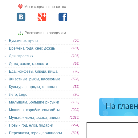
Мы в социальных сетях
Раскраски по разделам
Бумажные куклы
(30)
Времена года, снег, дождь
(181)
Для взрослых
(106)
Дома, замки, крепости
(88)
Еда, конфеты, блюда, пища
(98)
Животные, рыбы, насекомые
(528)
Культура, народы, костюмы
(59)
Лего, Lego
(20)
Малышам, большие рисунки
(132)
На глав
Машины, корабли, самолёты
(229)
Мультфильмы, сказки, аниме
(1825)
Новый год, елки, подарки
(274)
Персонажи, герои, принцессы
(391)