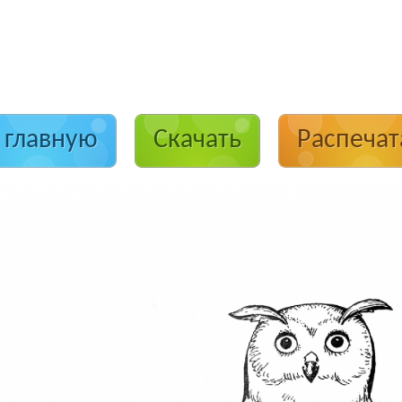
 главную
Скачать
Распечат