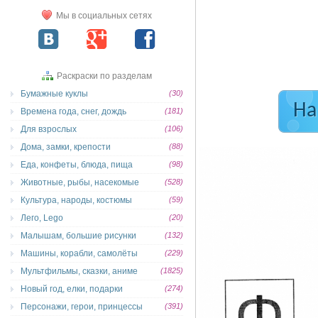
Мы в социальных сетях
Раскраски по разделам
Бумажные куклы
(30)
На
Времена года, снег, дождь
(181)
Для взрослых
(106)
Дома, замки, крепости
(88)
Еда, конфеты, блюда, пища
(98)
Животные, рыбы, насекомые
(528)
Культура, народы, костюмы
(59)
Лего, Lego
(20)
Малышам, большие рисунки
(132)
Машины, корабли, самолёты
(229)
Мультфильмы, сказки, аниме
(1825)
Новый год, елки, подарки
(274)
Персонажи, герои, принцессы
(391)