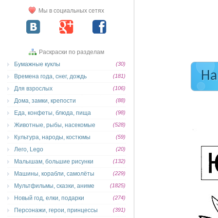
Мы в социальных сетях
Раскраски по разделам
Бумажные куклы
(30)
На
Времена года, снег, дождь
(181)
Для взрослых
(106)
Дома, замки, крепости
(88)
Еда, конфеты, блюда, пища
(98)
Животные, рыбы, насекомые
(528)
Культура, народы, костюмы
(59)
Лего, Lego
(20)
Малышам, большие рисунки
(132)
Машины, корабли, самолёты
(229)
Мультфильмы, сказки, аниме
(1825)
Новый год, елки, подарки
(274)
Персонажи, герои, принцессы
(391)