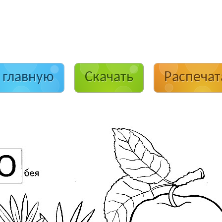
 главную
Скачать
Распечат