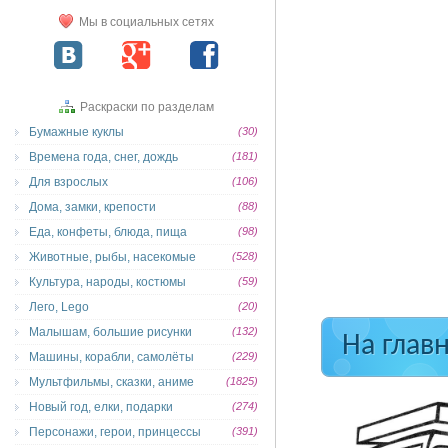
Мы в социальных сетях
Раскраски по разделам
Бумажные куклы
(30)
Времена года, снег, дождь
(181)
Для взрослых
(106)
Дома, замки, крепости
(88)
Еда, конфеты, блюда, пища
(98)
Животные, рыбы, насекомые
(528)
Культура, народы, костюмы
(59)
Лего, Lego
(20)
Малышам, большие рисунки
(132)
На глав
Машины, корабли, самолёты
(229)
Мультфильмы, сказки, аниме
(1825)
Новый год, елки, подарки
(274)
Персонажи, герои, принцессы
(391)