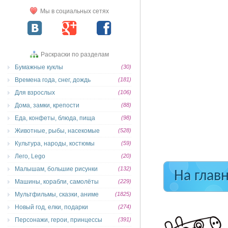
Мы в социальных сетях
Раскраски по разделам
Бумажные куклы
(30)
Времена года, снег, дождь
(181)
Для взрослых
(106)
Дома, замки, крепости
(88)
Еда, конфеты, блюда, пища
(98)
Животные, рыбы, насекомые
(528)
Культура, народы, костюмы
(59)
Лего, Lego
(20)
Малышам, большие рисунки
(132)
На глав
Машины, корабли, самолёты
(229)
Мультфильмы, сказки, аниме
(1825)
Новый год, елки, подарки
(274)
Персонажи, герои, принцессы
(391)