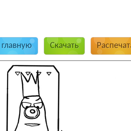
 главную
Скачать
Распечат