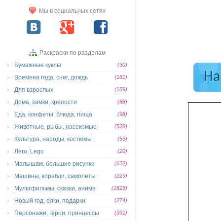
Мы в социальных сетях
Раскраски по разделам
Бумажные куклы
(30)
На
Времена года, снег, дождь
(181)
Для взрослых
(106)
Дома, замки, крепости
(88)
Еда, конфеты, блюда, пища
(98)
Животные, рыбы, насекомые
(528)
Культура, народы, костюмы
(59)
Лего, Lego
(20)
Малышам, большие рисунки
(132)
Машины, корабли, самолёты
(229)
Мультфильмы, сказки, аниме
(1825)
Новый год, елки, подарки
(274)
Персонажи, герои, принцессы
(391)