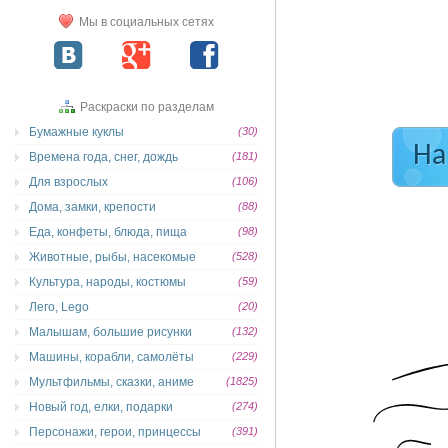
Мы в социальных сетях
Раскраски по разделам
Бумажные куклы
(30)
На
Времена года, снег, дождь
(181)
Для взрослых
(106)
Дома, замки, крепости
(88)
Еда, конфеты, блюда, пища
(98)
Животные, рыбы, насекомые
(528)
Культура, народы, костюмы
(59)
Лего, Lego
(20)
Малышам, большие рисунки
(132)
Машины, корабли, самолёты
(229)
Мультфильмы, сказки, аниме
(1825)
Новый год, елки, подарки
(274)
Персонажи, герои, принцессы
(391)