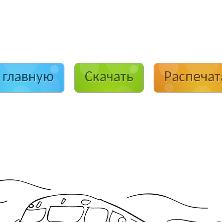
 главную
Скачать
Распечат