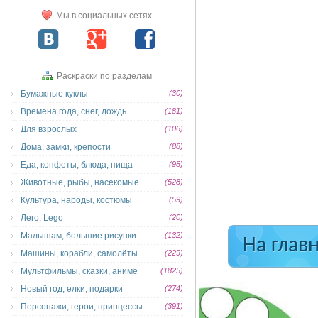
Мы в социальных сетях
Раскраски по разделам
Бумажные куклы
(30)
Времена года, снег, дождь
(181)
Для взрослых
(106)
Дома, замки, крепости
(88)
Еда, конфеты, блюда, пища
(98)
Животные, рыбы, насекомые
(528)
Культура, народы, костюмы
(59)
Лего, Lego
(20)
Малышам, большие рисунки
(132)
На глав
Машины, корабли, самолёты
(229)
Мультфильмы, сказки, аниме
(1825)
Новый год, елки, подарки
(274)
Персонажи, герои, принцессы
(391)