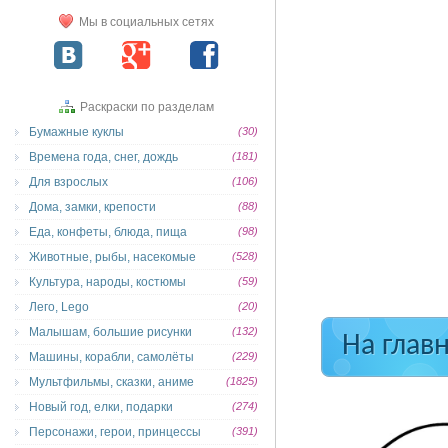
Мы в социальных сетях
Раскраски по разделам
Бумажные куклы
(30)
Времена года, снег, дождь
(181)
Для взрослых
(106)
Дома, замки, крепости
(88)
Еда, конфеты, блюда, пища
(98)
Животные, рыбы, насекомые
(528)
Культура, народы, костюмы
(59)
Лего, Lego
(20)
Малышам, большие рисунки
(132)
На глав
Машины, корабли, самолёты
(229)
Мультфильмы, сказки, аниме
(1825)
Новый год, елки, подарки
(274)
Персонажи, герои, принцессы
(391)