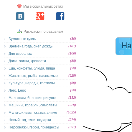
Мы в социальных сетях
Раскраски по разделам
Бумажные куклы
(30)
На
Времена года, снег, дождь
(181)
Для взрослых
(106)
Дома, замки, крепости
(88)
Еда, конфеты, блюда, пища
(98)
Животные, рыбы, насекомые
(528)
Культура, народы, костюмы
(59)
Лего, Lego
(20)
Малышам, большие рисунки
(132)
Машины, корабли, самолёты
(229)
Мультфильмы, сказки, аниме
(1825)
Новый год, елки, подарки
(274)
Персонажи, герои, принцессы
(391)