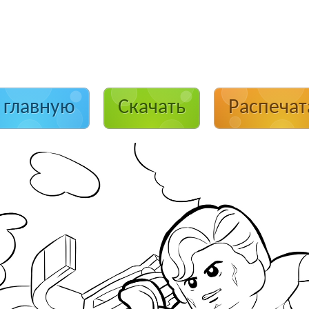
 главную
Скачать
Распечат