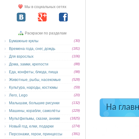
Мы в социальных сетях
Раскраски по разделам
Бумажные куклы
(30)
Времена года, снег, дождь
(181)
Для взрослых
(106)
Дома, замки, крепости
(88)
Еда, конфеты, блюда, пища
(98)
Животные, рыбы, насекомые
(528)
Культура, народы, костюмы
(59)
Лего, Lego
(20)
Малышам, большие рисунки
(132)
На глав
Машины, корабли, самолёты
(229)
Мультфильмы, сказки, аниме
(1825)
Новый год, елки, подарки
(274)
Персонажи, герои, принцессы
(391)