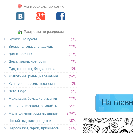
Мы в социальных сетях
Раскраски по разделам
Бумажные куклы
(30)
Времена года, снег, дождь
(181)
Для взрослых
(106)
Дома, замки, крепости
(88)
Еда, конфеты, блюда, пища
(98)
Животные, рыбы, насекомые
(528)
Культура, народы, костюмы
(59)
Лего, Lego
(20)
Малышам, большие рисунки
(132)
На глав
Машины, корабли, самолёты
(229)
Мультфильмы, сказки, аниме
(1825)
Новый год, елки, подарки
(274)
Персонажи, герои, принцессы
(391)