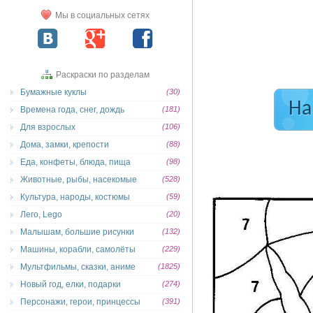
Мы в социальных сетях
Раскраски по разделам
Бумажные куклы
(30)
На
Времена года, снег, дождь
(181)
Для взрослых
(106)
Дома, замки, крепости
(88)
Еда, конфеты, блюда, пища
(98)
Животные, рыбы, насекомые
(528)
Культура, народы, костюмы
(59)
Лего, Lego
(20)
Малышам, большие рисунки
(132)
Машины, корабли, самолёты
(229)
Мультфильмы, сказки, аниме
(1825)
Новый год, елки, подарки
(274)
Персонажи, герои, принцессы
(391)