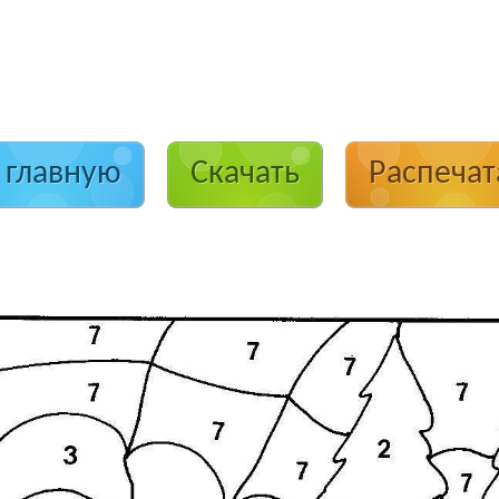
 главную
Скачать
Распечат