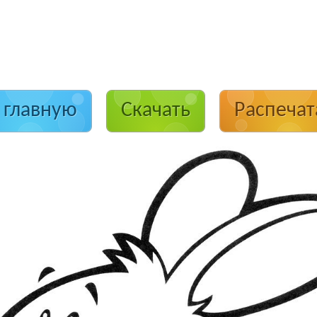
 главную
Скачать
Распечат