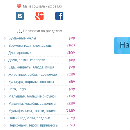
Мы в социальных сетях
Раскраски по разделам
Бумажные куклы
(30)
На
Времена года, снег, дождь
(181)
Для взрослых
(106)
Дома, замки, крепости
(88)
Еда, конфеты, блюда, пища
(98)
Животные, рыбы, насекомые
(528)
Культура, народы, костюмы
(59)
Лего, Lego
(20)
Малышам, большие рисунки
(132)
Машины, корабли, самолёты
(229)
Мультфильмы, сказки, аниме
(1825)
Новый год, елки, подарки
(274)
Персонажи, герои, принцессы
(391)