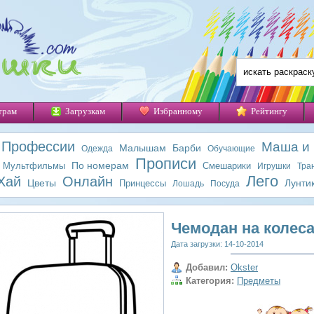
трам
Загрузкам
Избранному
Рейтингу
Профессии
Маша и
Малышам
Барби
Одежда
Обучающие
Прописи
По номерам
Мультфильмы
Смешарики
Игрушки
Тра
Лего
Хай
Онлайн
Цветы
Лунти
Принцессы
Лошадь
Посуда
Чемодан на колес
Дата загрузки: 14-10-2014
Добавил:
Okster
Категория:
Предметы