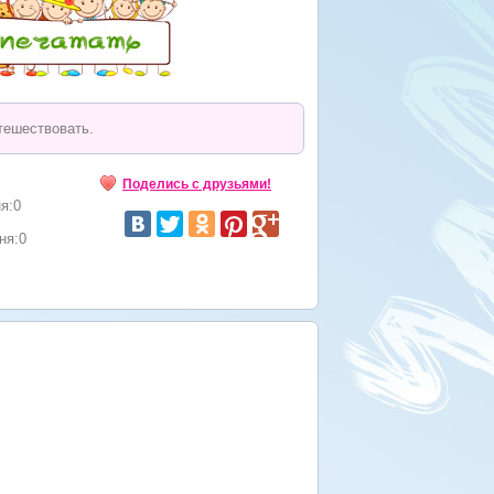
тешествовать.
Поделись с друзьями!
я:0
ня:0