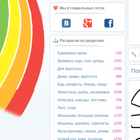
Мы в социальных сетях
Раскраски по разделам
Бумажные куклы
(30)
Времена года, снег, дождь
(181)
Для взрослых
(106)
По
Дома, замки, крепости
(88)
Еда, конфеты, блюда, пища
(98)
Животные, рыбы, насекомые
(528)
Культура, народы, костюмы
(59)
Лего, Lego
(20)
Малышам, большие рисунки
(132)
Машины, корабли, самолёты
(229)
Мультфильмы, сказки, аниме
(1825)
Новый год, елки, подарки
(274)