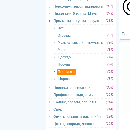
Персонажи, герои, принцессы
(391)
Праздники, 8 марта, Маме
(273)
Предметы, игрушки, посуда
(188)
Все
Пре
Игрушки
(37)
Музыкальные инструменты
(20)
Мячи
(19)
Одежда
(40)
Посуда
(20)
Предметы
(35)
Шарики
(17)
Прописи, развивающие
(856)
Профессии, люди, семья
(124)
Солнце, звёзды, планеты
(113)
Спорт
(14)
Фрукты, овощи, ягоды, грибы
(124)
Цветы, природа, деревья
(195)