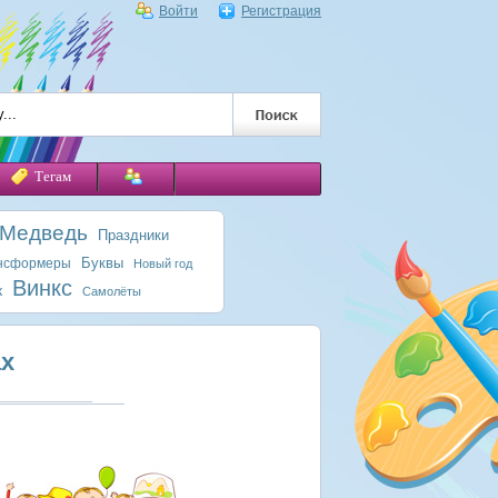
Войти
Регистрация
Тегам
 Медведь
Праздники
Буквы
нсформеры
Новый год
Винкс
к
Самолёты
ах