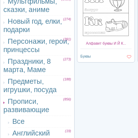
Мультфильмы,
сказки, аниме
Новый год, елки,
(274)
подарки
Персонажи, герои,
(391)
Алфавит буквы И Й К...
принцессы
Буквы
Праздники, 8
(273)
марта, Маме
Предметы,
(188)
игрушки, посуда
Прописи,
(856)
развивающие
Все
Английский
(19)