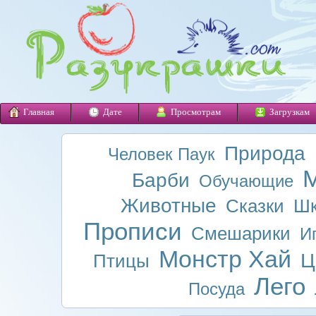
Главная
Дате
Просмотрам
Загрузкам
Природа
Человек Паук
М
Барби
Обучающие
Животные
Сказки
Шк
Прописи
Смешарики
И
Монстр Хай
Ц
Птицы
Лего
Посуда