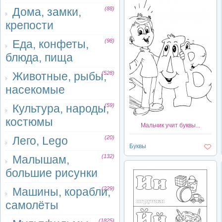
Дома, замки,
(88)
крепости
Еда, конфеты,
(98)
блюда, пища
Животные, рыбы,
(528)
насекомые
Культура, народы,
(59)
костюмы
Мальчик учит буквы...
Лего, Lego
(20)
Буквы
Малышам,
(132)
большие рисунки
Машины, корабли,
(229)
самолёты
(1825)