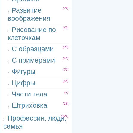
Развитие
(79)
воображения
Рисование по
(49)
клеточкам
С образцами
(20)
С примерами
(16)
Фигуры
(36)
Цифры
(35)
Части тела
(7)
Штриховка
(19)
Профессии, люди,
(124)
семья