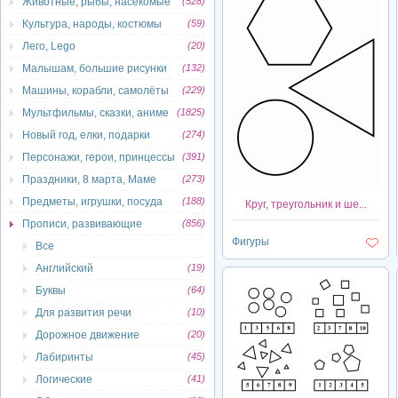
Животные, рыбы, насекомые
(528)
Культура, народы, костюмы
(59)
Лего, Lego
(20)
Малышам, большие рисунки
(132)
Машины, корабли, самолёты
(229)
Мультфильмы, сказки, аниме
(1825)
Новый год, елки, подарки
(274)
Персонажи, герои, принцессы
(391)
Праздники, 8 марта, Маме
(273)
Предметы, игрушки, посуда
(188)
Круг, треугольник и ше...
Прописи, развивающие
(856)
Фигуры
Все
Английский
(19)
Буквы
(64)
Для развития речи
(10)
Дорожное движение
(20)
Лабиринты
(45)
Логические
(41)