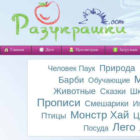
Главная
Дате
Просмотрам
Загрузкам
Природа
Человек Паук
М
Барби
Обучающие
Животные
Сказки
Шк
Прописи
Смешарики
И
Монстр Хай
Ц
Птицы
Лего
Посуда