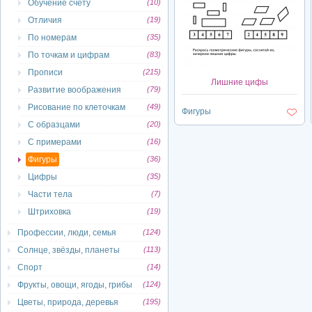
Обучение счету
(10)
Отличия
(19)
По номерам
(35)
По точкам и цифрам
(83)
Прописи
(215)
Лишние цифы
Развитие воображения
(79)
Рисование по клеточкам
(49)
Фигуры
С образцами
(20)
С примерами
(16)
Фигуры
(36)
Цифры
(35)
Части тела
(7)
Штриховка
(19)
Профессии, люди, семья
(124)
Солнце, звёзды, планеты
(113)
Спорт
(14)
Фрукты, овощи, ягоды, грибы
(124)
Цветы, природа, деревья
(195)