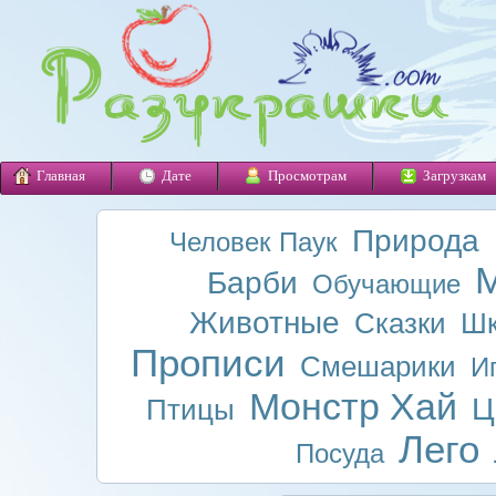
Главная
Дате
Просмотрам
Загрузкам
Природа
Человек Паук
М
Барби
Обучающие
Животные
Сказки
Шк
Прописи
Смешарики
И
Монстр Хай
Ц
Птицы
Лего
Посуда