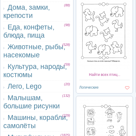
Дома, замки,
(88)
крепости
Еда, конфеты,
(98)
блюда, пища
Животные, рыбы,
(528)
насекомые
Культура, народы,
(59)
костюмы
Найти всех птиц...
Лего, Lego
(20)
Логические
Малышам,
(132)
большие рисунки
Машины, корабли,
(229)
самолёты
(1825)