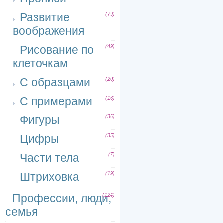
Развитие
(79)
воображения
Рисование по
(49)
клеточкам
С образцами
(20)
С примерами
(16)
Фигуры
(36)
Цифры
(35)
Части тела
(7)
Штриховка
(19)
Профессии, люди,
(124)
семья