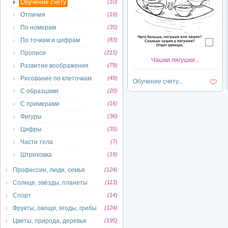
Обучение счету
(10)
Отличия
(19)
По номерам
(35)
По точкам и цифрам
(83)
Прописи
(215)
Чашки лягушки...
Развитие воображения
(79)
Рисование по клеточкам
(49)
Обучение счету...
С образцами
(20)
С примерами
(16)
Фигуры
(36)
Цифры
(35)
Части тела
(7)
Штриховка
(19)
Профессии, люди, семья
(124)
Солнце, звёзды, планеты
(113)
Спорт
(14)
Фрукты, овощи, ягоды, грибы
(124)
Цветы, природа, деревья
(195)