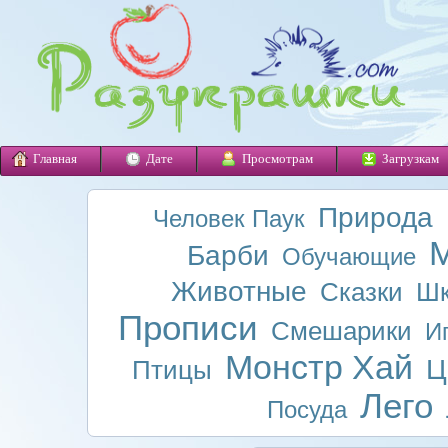
Главная
Дате
Просмотрам
Загрузкам
Природа
Человек Паук
М
Барби
Обучающие
Животные
Сказки
Шк
Прописи
Смешарики
И
Монстр Хай
Ц
Птицы
Лего
Посуда