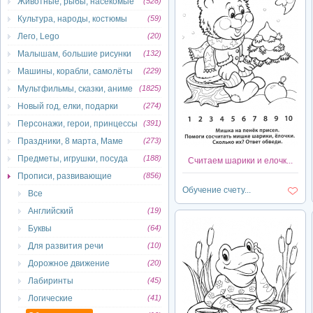
Животные, рыбы, насекомые
(528)
Культура, народы, костюмы
(59)
Лего, Lego
(20)
Малышам, большие рисунки
(132)
Машины, корабли, самолёты
(229)
Мультфильмы, сказки, аниме
(1825)
Новый год, елки, подарки
(274)
Персонажи, герои, принцессы
(391)
Праздники, 8 марта, Маме
(273)
Предметы, игрушки, посуда
(188)
Считаем шарики и елочк...
Прописи, развивающие
(856)
Обучение счету...
Все
Английский
(19)
Буквы
(64)
Для развития речи
(10)
Дорожное движение
(20)
Лабиринты
(45)
Логические
(41)